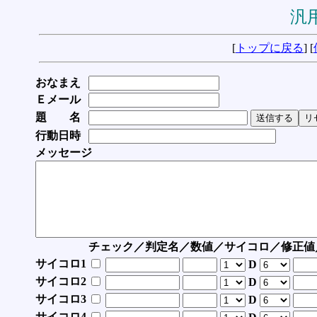
汎用
[
トップに戻る
] [
おなまえ
Ｅメール
題 名
行動日時
メッセージ
チェック／判定名／数値／サイコロ／修正値
サイコロ1
D
サイコロ2
D
サイコロ3
D
サイコロ4