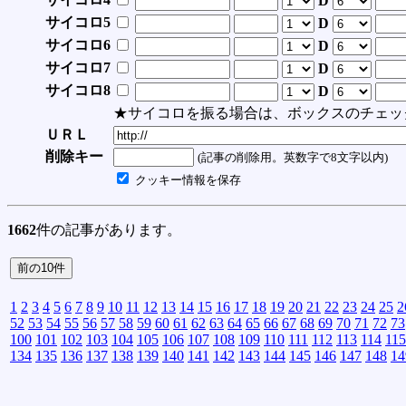
D
サイコロ5
D
サイコロ6
D
サイコロ7
D
サイコロ8
D
★サイコロを振る場合は、ボックスのチェッ
ＵＲＬ
削除キー
(記事の削除用。英数字で8文字以内)
クッキー情報を保存
1662
件の記事があります。
1
2
3
4
5
6
7
8
9
10
11
12
13
14
15
16
17
18
19
20
21
22
23
24
25
2
52
53
54
55
56
57
58
59
60
61
62
63
64
65
66
67
68
69
70
71
72
73
100
101
102
103
104
105
106
107
108
109
110
111
112
113
114
115
134
135
136
137
138
139
140
141
142
143
144
145
146
147
148
14