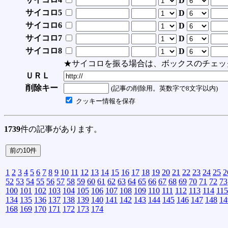
D
サイコロ5
D
サイコロ6
D
サイコロ7
D
サイコロ8
D
★サイコロを振る場合は、ボックスのチェッ
ＵＲＬ
削除キー
(記事の削除用。英数字で8文字以内)
クッキー情報を保存
1739
件の記事があります。
1
2
3
4
5
6
7
8
9
10
11
12
13
14
15
16
17
18
19
20
21
22
23
24
25
2
52
53
54
55
56
57
58
59
60
61
62
63
64
65
66
67
68
69
70
71
72
73
100
101
102
103
104
105
106
107
108
109
110
111
112
113
114
115
134
135
136
137
138
139
140
141
142
143
144
145
146
147
148
14
168
169
170
171
172
173
174