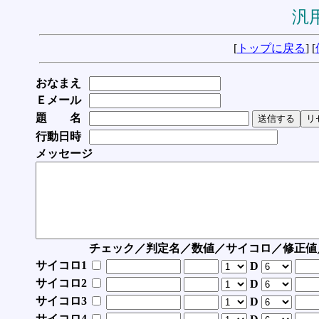
汎用
[
トップに戻る
] [
おなまえ
Ｅメール
題 名
行動日時
メッセージ
チェック／判定名／数値／サイコロ／修正値
サイコロ1
D
サイコロ2
D
サイコロ3
D
サイコロ4