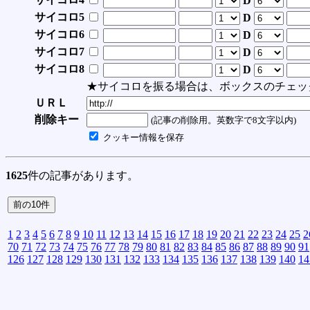
D
サイコロ5
D
サイコロ6
D
サイコロ7
D
サイコロ8
D
★サイコロを振る場合は、ボックスのチェッ
ＵＲＬ
削除キー
(記事の削除用。英数字で8文字以内)
クッキー情報を保存
1625
件の記事があります。
1
2
3
4
5
6
7
8
9
10
11
12
13
14
15
16
17
18
19
20
21
22
23
24
25
2
70
71
72
73
74
75
76
77
78
79
80
81
82
83
84
85
86
87
88
89
90
91
126
127
128
129
130
131
132
133
134
135
136
137
138
139
140
14