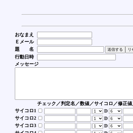
おなまえ
Ｅメール
題 名
行動日時
メッセージ
チェック／判定名／数値／サイコロ／修正値
サイコロ1
D
サイコロ2
D
サイコロ3
D
サイコロ4