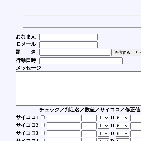
おなまえ
Ｅメール
題 名
行動日時
メッセージ
チェック／判定名／数値／サイコロ／修正値
サイコロ1
D
サイコロ2
D
サイコロ3
D
サイコロ4