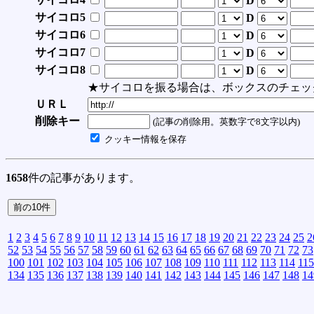
D
サイコロ5
D
サイコロ6
D
サイコロ7
D
サイコロ8
D
★サイコロを振る場合は、ボックスのチェッ
ＵＲＬ
削除キー
(記事の削除用。英数字で8文字以内)
クッキー情報を保存
1658
件の記事があります。
1
2
3
4
5
6
7
8
9
10
11
12
13
14
15
16
17
18
19
20
21
22
23
24
25
2
52
53
54
55
56
57
58
59
60
61
62
63
64
65
66
67
68
69
70
71
72
73
100
101
102
103
104
105
106
107
108
109
110
111
112
113
114
115
134
135
136
137
138
139
140
141
142
143
144
145
146
147
148
14