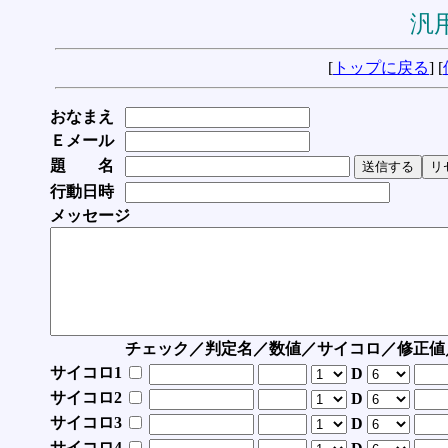
汎用
[
トップに戻る
] [
おなまえ
Ｅメール
題 名
行動日時
メッセージ
チェック／判定名／数値／サイコロ／修正値
サイコロ1
D
サイコロ2
D
サイコロ3
D
サイコロ4