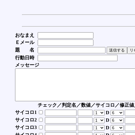
おなまえ
Ｅメール
題 名
行動日時
メッセージ
チェック／判定名／数値／サイコロ／修正値
サイコロ1
D
サイコロ2
D
サイコロ3
D
サイコロ4