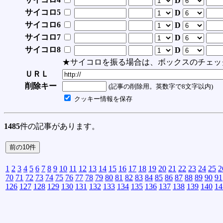
D
サイコロ5
D
サイコロ6
D
サイコロ7
D
サイコロ8
D
★サイコロを振る場合は、ボックスのチェッ
ＵＲＬ
削除キー
(記事の削除用。英数字で8文字以内)
クッキー情報を保存
1485
件の記事があります。
1
2
3
4
5
6
7
8
9
10
11
12
13
14
15
16
17
18
19
20
21
22
23
24
25
2
70
71
72
73
74
75
76
77
78
79
80
81
82
83
84
85
86
87
88
89
90
91
126
127
128
129
130
131
132
133
134
135
136
137
138
139
140
14