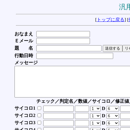
汎用
[
トップに戻る
] [
おなまえ
Ｅメール
題 名
行動日時
メッセージ
チェック／判定名／数値／サイコロ／修正値
サイコロ1
D
サイコロ2
D
サイコロ3
D
サイコロ4