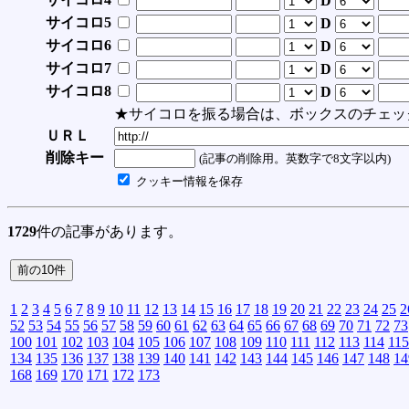
D
サイコロ5
D
サイコロ6
D
サイコロ7
D
サイコロ8
D
★サイコロを振る場合は、ボックスのチェッ
ＵＲＬ
削除キー
(記事の削除用。英数字で8文字以内)
クッキー情報を保存
1729
件の記事があります。
1
2
3
4
5
6
7
8
9
10
11
12
13
14
15
16
17
18
19
20
21
22
23
24
25
2
52
53
54
55
56
57
58
59
60
61
62
63
64
65
66
67
68
69
70
71
72
73
100
101
102
103
104
105
106
107
108
109
110
111
112
113
114
115
134
135
136
137
138
139
140
141
142
143
144
145
146
147
148
14
168
169
170
171
172
173