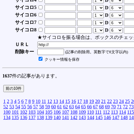
D
サイコロ5
D
サイコロ6
D
サイコロ7
D
サイコロ8
D
★サイコロを振る場合は、ボックスのチェッ
ＵＲＬ
削除キー
(記事の削除用。英数字で8文字以内)
クッキー情報を保存
1637
件の記事があります。
1
2
3
4
5
6
7
8
9
10
11
12
13
14
15
16
17
18
19
20
21
22
23
24
25
2
52
53
54
55
56
57
58
59
60
61
62
63
64
65
66
67
68
69
70
71
72
73
100
101
102
103
104
105
106
107
108
109
110
111
112
113
114
115
134
135
136
137
138
139
140
141
142
143
144
145
146
147
148
14