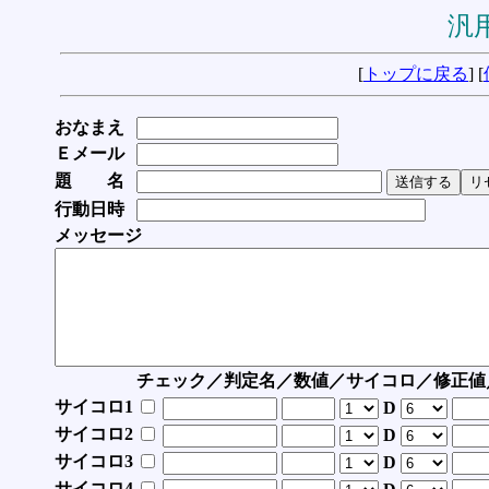
汎用
[
トップに戻る
] [
おなまえ
Ｅメール
題 名
行動日時
メッセージ
チェック／判定名／数値／サイコロ／修正値
サイコロ1
D
サイコロ2
D
サイコロ3
D
サイコロ4