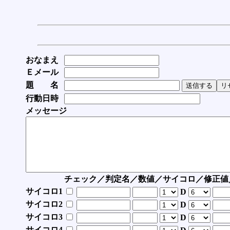
おなまえ
Ｅメール
題 名
行動日時
メッセージ
チェック／判定名／数値／サイコロ／修正値
サイコロ1
D
サイコロ2
D
サイコロ3
D
サイコロ4