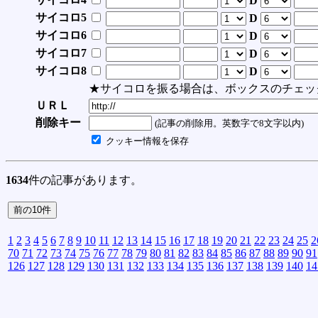
D
サイコロ5
D
サイコロ6
D
サイコロ7
D
サイコロ8
D
★サイコロを振る場合は、ボックスのチェッ
ＵＲＬ
削除キー
(記事の削除用。英数字で8文字以内)
クッキー情報を保存
1634
件の記事があります。
1
2
3
4
5
6
7
8
9
10
11
12
13
14
15
16
17
18
19
20
21
22
23
24
25
2
70
71
72
73
74
75
76
77
78
79
80
81
82
83
84
85
86
87
88
89
90
91
126
127
128
129
130
131
132
133
134
135
136
137
138
139
140
14