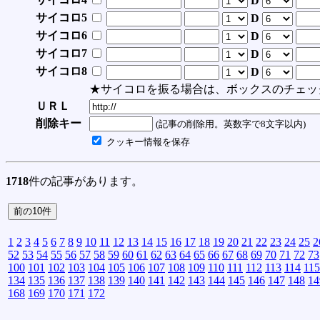
D
サイコロ5
D
サイコロ6
D
サイコロ7
D
サイコロ8
D
★サイコロを振る場合は、ボックスのチェッ
ＵＲＬ
削除キー
(記事の削除用。英数字で8文字以内)
クッキー情報を保存
1718
件の記事があります。
1
2
3
4
5
6
7
8
9
10
11
12
13
14
15
16
17
18
19
20
21
22
23
24
25
2
52
53
54
55
56
57
58
59
60
61
62
63
64
65
66
67
68
69
70
71
72
73
100
101
102
103
104
105
106
107
108
109
110
111
112
113
114
115
134
135
136
137
138
139
140
141
142
143
144
145
146
147
148
14
168
169
170
171
172