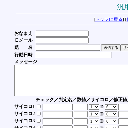
汎用
[
トップに戻る
] [
おなまえ
Ｅメール
題 名
行動日時
メッセージ
チェック／判定名／数値／サイコロ／修正値
サイコロ1
D
サイコロ2
D
サイコロ3
D
サイコロ4