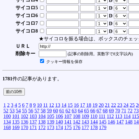
D
サイコロ5
D
サイコロ6
D
サイコロ7
D
サイコロ8
D
★サイコロを振る場合は、ボックスのチェッ
ＵＲＬ
削除キー
(記事の削除用。英数字で8文字以内)
クッキー情報を保存
1781
件の記事があります。
1
2
3
4
5
6
7
8
9
10
11
12
13
14
15
16
17
18
19
20
21
22
23
24
25
2
52
53
54
55
56
57
58
59
60
61
62
63
64
65
66
67
68
69
70
71
72
73
100
101
102
103
104
105
106
107
108
109
110
111
112
113
114
115
134
135
136
137
138
139
140
141
142
143
144
145
146
147
148
14
168
169
170
171
172
173
174
175
176
177
178
179