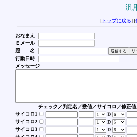
汎用
[
トップに戻る
] [
おなまえ
Ｅメール
題 名
行動日時
メッセージ
チェック／判定名／数値／サイコロ／修正値
サイコロ1
D
サイコロ2
D
サイコロ3
D
サイコロ4