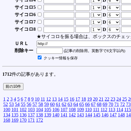
D
サイコロ5
D
サイコロ6
D
サイコロ7
D
サイコロ8
D
★サイコロを振る場合は、ボックスのチェッ
ＵＲＬ
削除キー
(記事の削除用。英数字で8文字以内)
クッキー情報を保存
1712
件の記事があります。
1
2
3
4
5
6
7
8
9
10
11
12
13
14
15
16
17
18
19
20
21
22
23
24
25
2
52
53
54
55
56
57
58
59
60
61
62
63
64
65
66
67
68
69
70
71
72
73
100
101
102
103
104
105
106
107
108
109
110
111
112
113
114
115
134
135
136
137
138
139
140
141
142
143
144
145
146
147
148
14
168
169
170
171
172