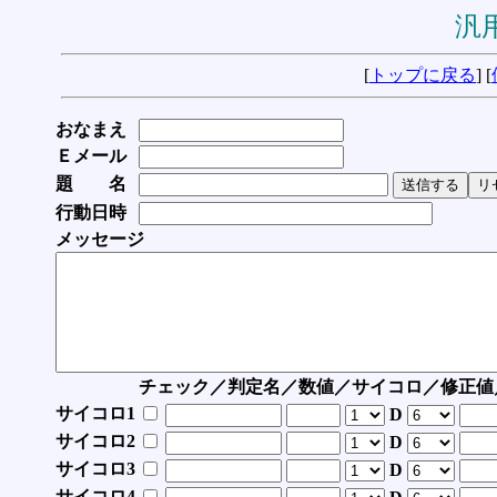
汎用
[
トップに戻る
] [
おなまえ
Ｅメール
題 名
行動日時
メッセージ
チェック／判定名／数値／サイコロ／修正値
サイコロ1
D
サイコロ2
D
サイコロ3
D
サイコロ4