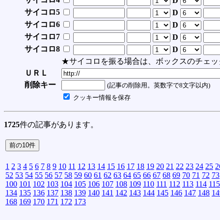
D
サイコロ5
D
サイコロ6
D
サイコロ7
D
サイコロ8
D
★サイコロを振る場合は、ボックスのチェッ
ＵＲＬ
削除キー
(記事の削除用。英数字で8文字以内)
クッキー情報を保存
1725
件の記事があります。
1
2
3
4
5
6
7
8
9
10
11
12
13
14
15
16
17
18
19
20
21
22
23
24
25
2
52
53
54
55
56
57
58
59
60
61
62
63
64
65
66
67
68
69
70
71
72
73
100
101
102
103
104
105
106
107
108
109
110
111
112
113
114
115
134
135
136
137
138
139
140
141
142
143
144
145
146
147
148
14
168
169
170
171
172
173