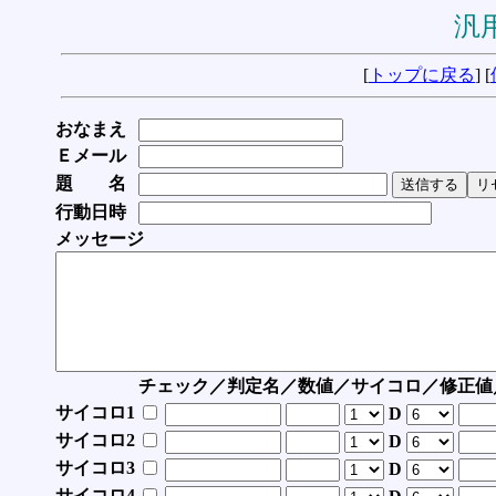
汎用
[
トップに戻る
] [
おなまえ
Ｅメール
題 名
行動日時
メッセージ
チェック／判定名／数値／サイコロ／修正値
サイコロ1
D
サイコロ2
D
サイコロ3
D
サイコロ4