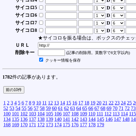
D
サイコロ5
D
サイコロ6
D
サイコロ7
D
サイコロ8
D
★サイコロを振る場合は、ボックスのチェッ
ＵＲＬ
削除キー
(記事の削除用。英数字で8文字以内)
クッキー情報を保存
1782
件の記事があります。
1
2
3
4
5
6
7
8
9
10
11
12
13
14
15
16
17
18
19
20
21
22
23
24
25
2
52
53
54
55
56
57
58
59
60
61
62
63
64
65
66
67
68
69
70
71
72
73
100
101
102
103
104
105
106
107
108
109
110
111
112
113
114
115
134
135
136
137
138
139
140
141
142
143
144
145
146
147
148
14
168
169
170
171
172
173
174
175
176
177
178
179