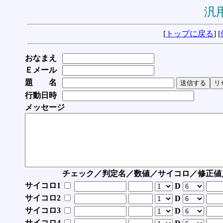
汎用
[
トップに戻る
] [
おなまえ
Ｅメール
題 名
行動日時
メッセージ
チェック／判定名／数値／サイコロ／修正値
サイコロ1
D
サイコロ2
D
サイコロ3
D
サイコロ4