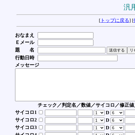
汎用
[
トップに戻る
] [
おなまえ
Ｅメール
題 名
行動日時
メッセージ
チェック／判定名／数値／サイコロ／修正値
サイコロ1
D
サイコロ2
D
サイコロ3
D
サイコロ4