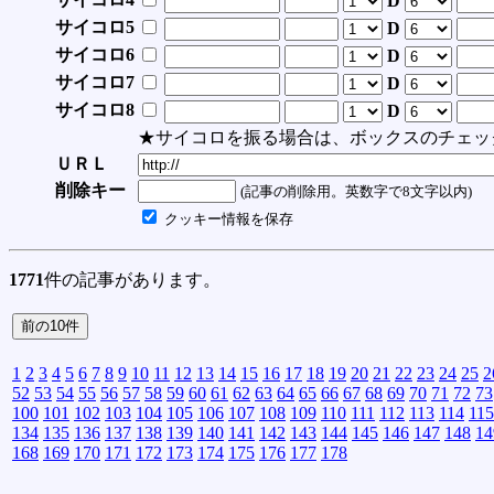
D
サイコロ5
D
サイコロ6
D
サイコロ7
D
サイコロ8
D
★サイコロを振る場合は、ボックスのチェッ
ＵＲＬ
削除キー
(記事の削除用。英数字で8文字以内)
クッキー情報を保存
1771
件の記事があります。
1
2
3
4
5
6
7
8
9
10
11
12
13
14
15
16
17
18
19
20
21
22
23
24
25
2
52
53
54
55
56
57
58
59
60
61
62
63
64
65
66
67
68
69
70
71
72
73
100
101
102
103
104
105
106
107
108
109
110
111
112
113
114
115
134
135
136
137
138
139
140
141
142
143
144
145
146
147
148
14
168
169
170
171
172
173
174
175
176
177
178