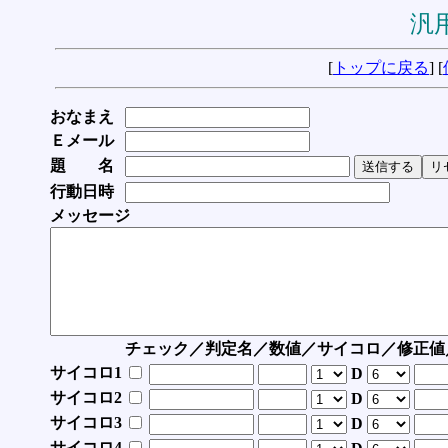
汎用
[
トップに戻る
] [
おなまえ
Ｅメール
題 名
行動日時
メッセージ
チェック／判定名／数値／サイコロ／修正値
サイコロ1
D
サイコロ2
D
サイコロ3
D
サイコロ4