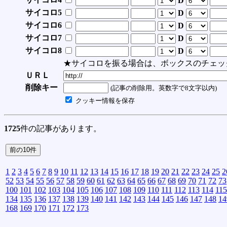
D
サイコロ5
D
サイコロ6
D
サイコロ7
D
サイコロ8
D
★サイコロを振る場合は、ボックスのチェッ
ＵＲＬ
削除キー
(記事の削除用。英数字で8文字以内)
クッキー情報を保存
1725
件の記事があります。
1
2
3
4
5
6
7
8
9
10
11
12
13
14
15
16
17
18
19
20
21
22
23
24
25
2
52
53
54
55
56
57
58
59
60
61
62
63
64
65
66
67
68
69
70
71
72
73
100
101
102
103
104
105
106
107
108
109
110
111
112
113
114
115
134
135
136
137
138
139
140
141
142
143
144
145
146
147
148
14
168
169
170
171
172
173