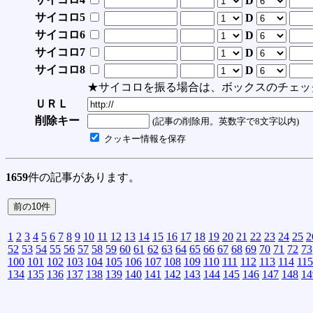
D
サイコロ5
D
サイコロ6
D
サイコロ7
D
サイコロ8
D
★サイコロを振る場合は、ボックスのチェッ
ＵＲＬ
削除キー
(記事の削除用。英数字で8文字以内)
クッキー情報を保存
1659
件の記事があります。
1
2
3
4
5
6
7
8
9
10
11
12
13
14
15
16
17
18
19
20
21
22
23
24
25
2
52
53
54
55
56
57
58
59
60
61
62
63
64
65
66
67
68
69
70
71
72
73
100
101
102
103
104
105
106
107
108
109
110
111
112
113
114
115
134
135
136
137
138
139
140
141
142
143
144
145
146
147
148
14