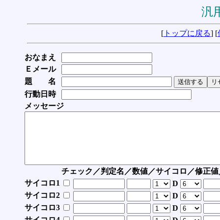
汎用
[
トップに戻る
] [
おなまえ
Ｅメール
題 名
行動日時
メッセージ
チェック／判定名／数値／サイコロ／修正値
サイコロ1
D
サイコロ2
D
サイコロ3
D
サイコロ4