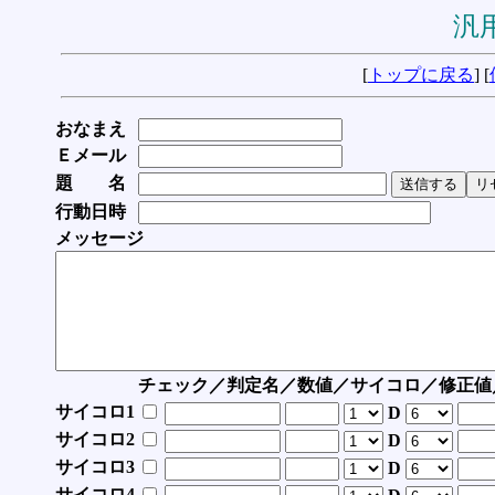
汎用
[
トップに戻る
] [
おなまえ
Ｅメール
題 名
行動日時
メッセージ
チェック／判定名／数値／サイコロ／修正値
サイコロ1
D
サイコロ2
D
サイコロ3
D
サイコロ4