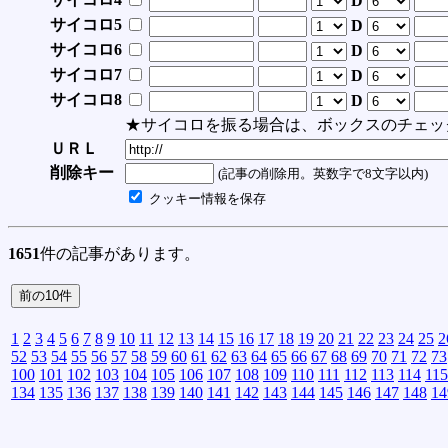
D
サイコロ5
D
サイコロ6
D
サイコロ7
D
サイコロ8
D
★サイコロを振る場合は、ボックスのチェッ
ＵＲＬ
削除キー
(記事の削除用。英数字で8文字以内)
クッキー情報を保存
1651
件の記事があります。
1
2
3
4
5
6
7
8
9
10
11
12
13
14
15
16
17
18
19
20
21
22
23
24
25
2
52
53
54
55
56
57
58
59
60
61
62
63
64
65
66
67
68
69
70
71
72
73
100
101
102
103
104
105
106
107
108
109
110
111
112
113
114
115
134
135
136
137
138
139
140
141
142
143
144
145
146
147
148
14