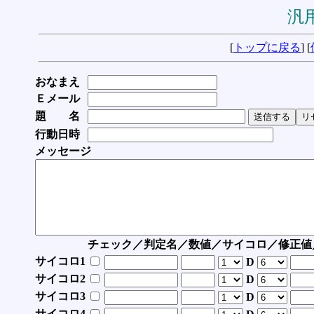
汎用
[
トップに戻る
] [
おなまえ
Ｅメール
題 名
行動日時
メッセージ
チェック／判定名／数値／サイコロ／修正値
サイコロ1
D
サイコロ2
D
サイコロ3
D
サイコロ4