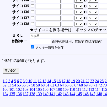
D
サイコロ5
D
サイコロ6
D
サイコロ7
D
サイコロ8
D
★サイコロを振る場合は、ボックスのチェッ
ＵＲＬ
削除キー
(記事の削除用。英数字で8文字以内)
クッキー情報を保存
1485
件の記事があります。
1
2
3
4
5
6
7
8
9
10
11
12
13
14
15
16
17
18
19
20
21
22
23
24
25
2
52
53
54
55
56
57
58
59
60
61
62
63
64
65
66
67
68
69
70
71
72
73
100
101
102
103
104
105
106
107
108
109
110
111
112
113
114
115
134
135
136
137
138
139
140
141
142
143
144
145
146
147
148
14