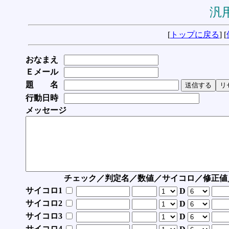
汎用
[
トップに戻る
] [
おなまえ
Ｅメール
題 名
行動日時
メッセージ
チェック／判定名／数値／サイコロ／修正値
サイコロ1
D
サイコロ2
D
サイコロ3
D
サイコロ4