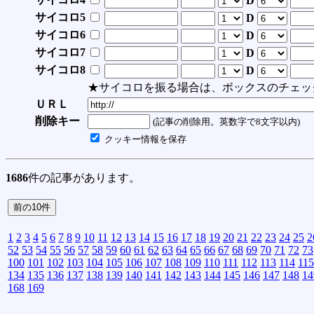
D
サイコロ5
D
サイコロ6
D
サイコロ7
D
サイコロ8
D
★サイコロを振る場合は、ボックスのチェッ
ＵＲＬ
削除キー
(記事の削除用。英数字で8文字以内)
クッキー情報を保存
1686
件の記事があります。
1
2
3
4
5
6
7
8
9
10
11
12
13
14
15
16
17
18
19
20
21
22
23
24
25
2
52
53
54
55
56
57
58
59
60
61
62
63
64
65
66
67
68
69
70
71
72
73
100
101
102
103
104
105
106
107
108
109
110
111
112
113
114
115
134
135
136
137
138
139
140
141
142
143
144
145
146
147
148
14
168
169