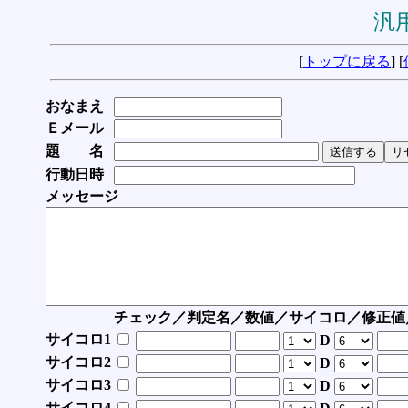
汎用
[
トップに戻る
] [
おなまえ
Ｅメール
題 名
行動日時
メッセージ
チェック／判定名／数値／サイコロ／修正値
サイコロ1
D
サイコロ2
D
サイコロ3
D
サイコロ4