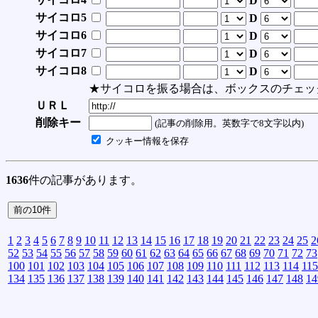
D
サイコロ5
D
サイコロ6
D
サイコロ7
D
サイコロ8
D
★サイコロを振る場合は、ボックスのチェッ
ＵＲＬ
削除キー
(記事の削除用。英数字で8文字以内)
クッキー情報を保存
1636
件の記事があります。
1
2
3
4
5
6
7
8
9
10
11
12
13
14
15
16
17
18
19
20
21
22
23
24
25
2
52
53
54
55
56
57
58
59
60
61
62
63
64
65
66
67
68
69
70
71
72
73
100
101
102
103
104
105
106
107
108
109
110
111
112
113
114
115
134
135
136
137
138
139
140
141
142
143
144
145
146
147
148
14