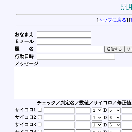
汎用
[
トップに戻る
] [
おなまえ
Ｅメール
題 名
行動日時
メッセージ
チェック／判定名／数値／サイコロ／修正値
サイコロ1
D
サイコロ2
D
サイコロ3
D
サイコロ4