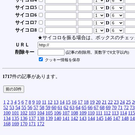
D
サイコロ5
D
サイコロ6
D
サイコロ7
D
サイコロ8
D
★サイコロを振る場合は、ボックスのチェッ
ＵＲＬ
削除キー
(記事の削除用。英数字で8文字以内)
クッキー情報を保存
1717
件の記事があります。
1
2
3
4
5
6
7
8
9
10
11
12
13
14
15
16
17
18
19
20
21
22
23
24
25
2
52
53
54
55
56
57
58
59
60
61
62
63
64
65
66
67
68
69
70
71
72
73
100
101
102
103
104
105
106
107
108
109
110
111
112
113
114
115
134
135
136
137
138
139
140
141
142
143
144
145
146
147
148
14
168
169
170
171
172