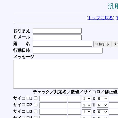
汎用
[
トップに戻る
] [
おなまえ
Ｅメール
題 名
行動日時
メッセージ
チェック／判定名／数値／サイコロ／修正値
サイコロ1
D
サイコロ2
D
サイコロ3
D
サイコロ4