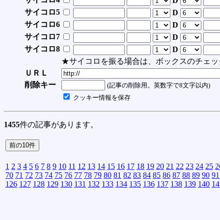
D
サイコロ5
D
サイコロ6
D
サイコロ7
D
サイコロ8
D
★サイコロを振る場合は、ボックスのチェッ
ＵＲＬ
削除キー
(記事の削除用。英数字で8文字以内)
クッキー情報を保存
1455
件の記事があります。
1
2
3
4
5
6
7
8
9
10
11
12
13
14
15
16
17
18
19
20
21
22
23
24
25
2
70
71
72
73
74
75
76
77
78
79
80
81
82
83
84
85
86
87
88
89
90
91
126
127
128
129
130
131
132
133
134
135
136
137
138
139
140
14