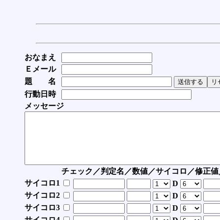
おなまえ
Ｅメール
題 名
行動日時
メッセージ
チェック／判定名／数値／サイコロ／修正値
サイコロ1
D
サイコロ2
D
サイコロ3
D
サイコロ4