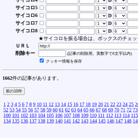
D
サイコロ5
D
サイコロ6
D
サイコロ7
D
サイコロ8
D
★サイコロを振る場合は、ボックスのチェッ
ＵＲＬ
削除キー
(記事の削除用。英数字で8文字以内)
クッキー情報を保存
1662
件の記事があります。
1
2
3
4
5
6
7
8
9
10
11
12
13
14
15
16
17
18
19
20
21
22
23
24
25
2
52
53
54
55
56
57
58
59
60
61
62
63
64
65
66
67
68
69
70
71
72
73
100
101
102
103
104
105
106
107
108
109
110
111
112
113
114
115
134
135
136
137
138
139
140
141
142
143
144
145
146
147
148
14