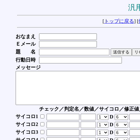
汎用
[
トップに戻る
] [
おなまえ
Ｅメール
題 名
行動日時
メッセージ
チェック／判定名／数値／サイコロ／修正値
サイコロ1
D
サイコロ2
D
サイコロ3
D
サイコロ4