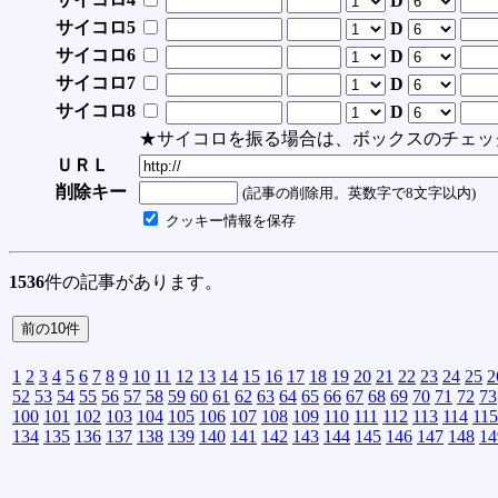
D
サイコロ5
D
サイコロ6
D
サイコロ7
D
サイコロ8
D
★サイコロを振る場合は、ボックスのチェッ
ＵＲＬ
削除キー
(記事の削除用。英数字で8文字以内)
クッキー情報を保存
1536
件の記事があります。
1
2
3
4
5
6
7
8
9
10
11
12
13
14
15
16
17
18
19
20
21
22
23
24
25
2
52
53
54
55
56
57
58
59
60
61
62
63
64
65
66
67
68
69
70
71
72
73
100
101
102
103
104
105
106
107
108
109
110
111
112
113
114
115
134
135
136
137
138
139
140
141
142
143
144
145
146
147
148
14