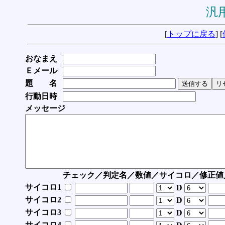
汎用
[
トップに戻る
] [
おなまえ
Ｅメール
題 名
行動日時
メッセージ
チェック／判定名／数値／サイコロ／修正値
サイコロ1
D
サイコロ2
D
サイコロ3
D
サイコロ4