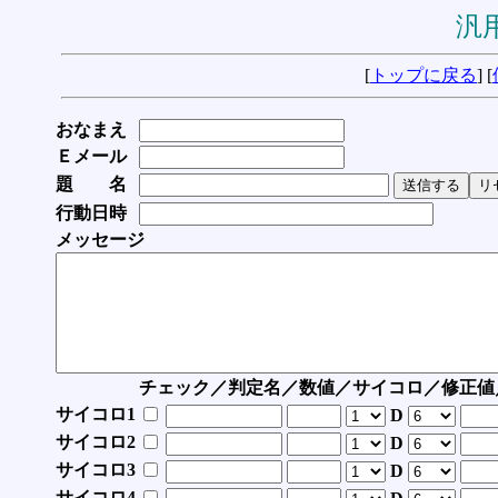
汎用
[
トップに戻る
] [
おなまえ
Ｅメール
題 名
行動日時
メッセージ
チェック／判定名／数値／サイコロ／修正値
サイコロ1
D
サイコロ2
D
サイコロ3
D
サイコロ4