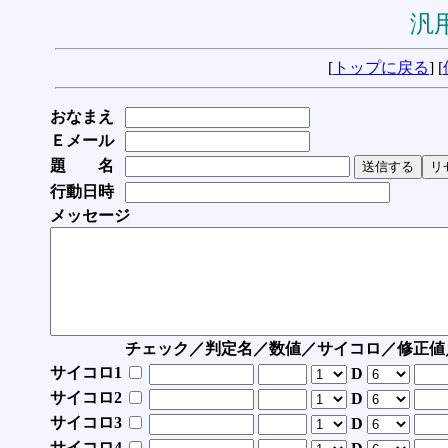
汎用
[
トップに戻る
] [
おなまえ
Ｅメール
題 名
行動日時
メッセージ
チェック／判定名／数値／サイコロ／修正値
サイコロ1
D
サイコロ2
D
サイコロ3
D
サイコロ4