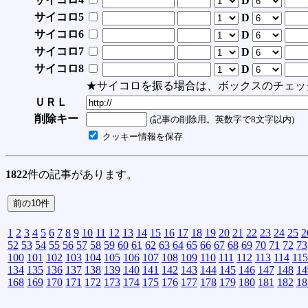
D
サイコロ5
D
サイコロ6
D
サイコロ7
D
サイコロ8
D
★サイコロを振る場合は、ボックスのチェッ
ＵＲＬ
削除キー
(記事の削除用。英数字で8文字以内)
クッキー情報を保存
1822
件の記事があります。
1
2
3
4
5
6
7
8
9
10
11
12
13
14
15
16
17
18
19
20
21
22
23
24
25
2
52
53
54
55
56
57
58
59
60
61
62
63
64
65
66
67
68
69
70
71
72
73
100
101
102
103
104
105
106
107
108
109
110
111
112
113
114
115
134
135
136
137
138
139
140
141
142
143
144
145
146
147
148
14
168
169
170
171
172
173
174
175
176
177
178
179
180
181
182
18