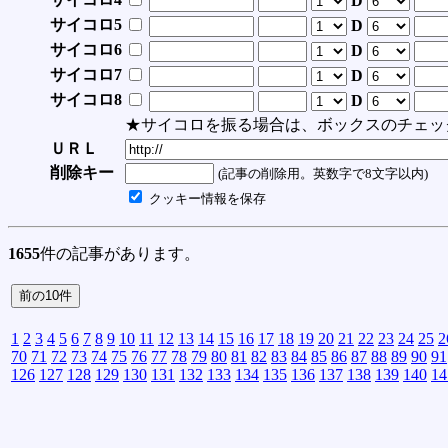
D
サイコロ5
D
サイコロ6
D
サイコロ7
D
サイコロ8
D
★サイコロを振る場合は、ボックスのチェッ
ＵＲＬ
削除キー
(記事の削除用。英数字で8文字以内)
クッキー情報を保存
1655
件の記事があります。
1
2
3
4
5
6
7
8
9
10
11
12
13
14
15
16
17
18
19
20
21
22
23
24
25
2
70
71
72
73
74
75
76
77
78
79
80
81
82
83
84
85
86
87
88
89
90
91
126
127
128
129
130
131
132
133
134
135
136
137
138
139
140
14