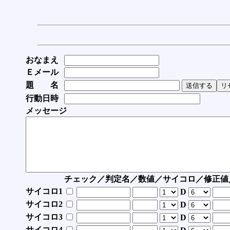
おなまえ
Ｅメール
題 名
行動日時
メッセージ
チェック／判定名／数値／サイコロ／修正値
サイコロ1
D
サイコロ2
D
サイコロ3
D
サイコロ4