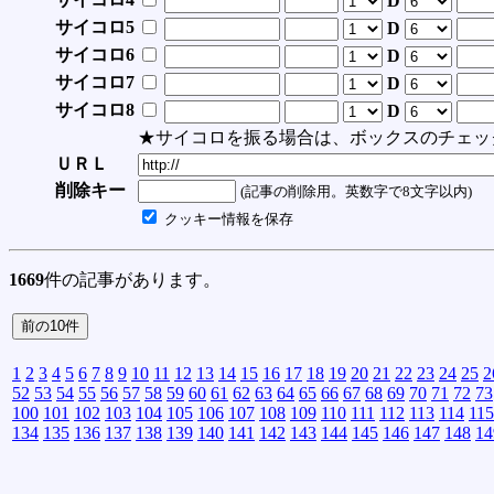
D
サイコロ5
D
サイコロ6
D
サイコロ7
D
サイコロ8
D
★サイコロを振る場合は、ボックスのチェッ
ＵＲＬ
削除キー
(記事の削除用。英数字で8文字以内)
クッキー情報を保存
1669
件の記事があります。
1
2
3
4
5
6
7
8
9
10
11
12
13
14
15
16
17
18
19
20
21
22
23
24
25
2
52
53
54
55
56
57
58
59
60
61
62
63
64
65
66
67
68
69
70
71
72
73
100
101
102
103
104
105
106
107
108
109
110
111
112
113
114
115
134
135
136
137
138
139
140
141
142
143
144
145
146
147
148
14