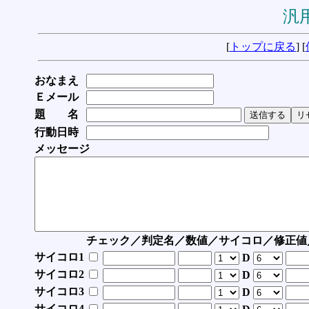
汎用
[
トップに戻る
] [
おなまえ
Ｅメール
題 名
行動日時
メッセージ
チェック／判定名／数値／サイコロ／修正値
サイコロ1
D
サイコロ2
D
サイコロ3
D
サイコロ4