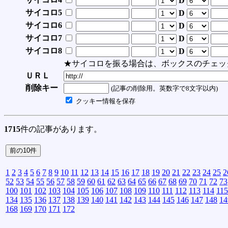
D
サイコロ5
D
サイコロ6
D
サイコロ7
D
サイコロ8
D
★サイコロを振る場合は、ボックスのチェッ
ＵＲＬ
削除キー
(記事の削除用。英数字で8文字以内)
クッキー情報を保存
1715
件の記事があります。
1
2
3
4
5
6
7
8
9
10
11
12
13
14
15
16
17
18
19
20
21
22
23
24
25
2
52
53
54
55
56
57
58
59
60
61
62
63
64
65
66
67
68
69
70
71
72
73
100
101
102
103
104
105
106
107
108
109
110
111
112
113
114
115
134
135
136
137
138
139
140
141
142
143
144
145
146
147
148
14
168
169
170
171
172