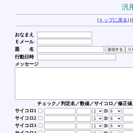
汎用
[
トップに戻る
] [
おなまえ
Ｅメール
題 名
行動日時
メッセージ
チェック／判定名／数値／サイコロ／修正値
サイコロ1
D
サイコロ2
D
サイコロ3
D
サイコロ4