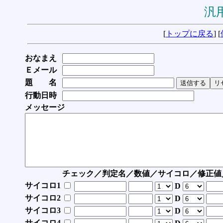
汎用
[
トップに戻る
] [
おなまえ
Ｅメール
題 名
行動日時
メッセージ
チェック／判定名／数値／サイコロ／修正値
サイコロ1
D
サイコロ2
D
サイコロ3
D
サイコロ4