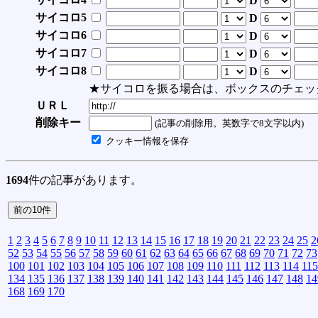
D
サイコロ5
D
サイコロ6
D
サイコロ7
D
サイコロ8
D
★サイコロを振る場合は、ボックスのチェッ
ＵＲＬ
削除キー
(記事の削除用。英数字で8文字以内)
クッキー情報を保存
1694
件の記事があります。
1
2
3
4
5
6
7
8
9
10
11
12
13
14
15
16
17
18
19
20
21
22
23
24
25
2
52
53
54
55
56
57
58
59
60
61
62
63
64
65
66
67
68
69
70
71
72
73
100
101
102
103
104
105
106
107
108
109
110
111
112
113
114
115
134
135
136
137
138
139
140
141
142
143
144
145
146
147
148
14
168
169
170