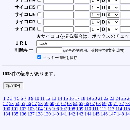
D
サイコロ5
D
サイコロ6
D
サイコロ7
D
サイコロ8
D
★サイコロを振る場合は、ボックスのチェッ
ＵＲＬ
削除キー
(記事の削除用。英数字で8文字以内)
クッキー情報を保存
1638
件の記事があります。
1
2
3
4
5
6
7
8
9
10
11
12
13
14
15
16
17
18
19
20
21
22
23
24
25
2
52
53
54
55
56
57
58
59
60
61
62
63
64
65
66
67
68
69
70
71
72
73
100
101
102
103
104
105
106
107
108
109
110
111
112
113
114
115
134
135
136
137
138
139
140
141
142
143
144
145
146
147
148
14