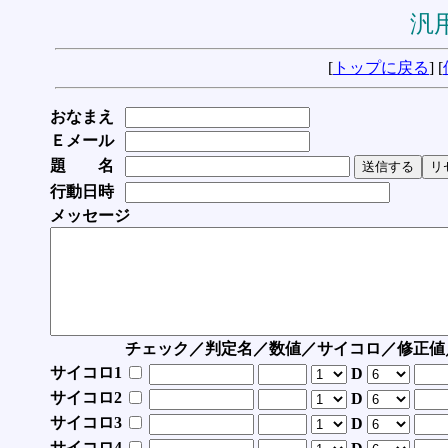
汎用
[
トップに戻る
] [
おなまえ
Ｅメール
題 名
行動日時
メッセージ
チェック／判定名／数値／サイコロ／修正値
サイコロ1
D
サイコロ2
D
サイコロ3
D
サイコロ4