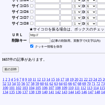
D
サイコロ5
D
サイコロ6
D
サイコロ7
D
サイコロ8
D
★サイコロを振る場合は、ボックスのチェッ
ＵＲＬ
削除キー
(記事の削除用。英数字で8文字以内)
クッキー情報を保存
1657
件の記事があります。
1
2
3
4
5
6
7
8
9
10
11
12
13
14
15
16
17
18
19
20
21
22
23
24
25
2
52
53
54
55
56
57
58
59
60
61
62
63
64
65
66
67
68
69
70
71
72
73
100
101
102
103
104
105
106
107
108
109
110
111
112
113
114
115
134
135
136
137
138
139
140
141
142
143
144
145
146
147
148
14