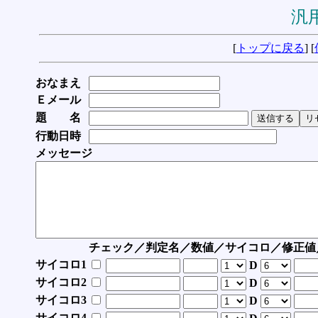
汎用
[
トップに戻る
] [
おなまえ
Ｅメール
題 名
行動日時
メッセージ
チェック／判定名／数値／サイコロ／修正値
サイコロ1
D
サイコロ2
D
サイコロ3
D
サイコロ4