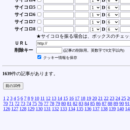
D
サイコロ5
D
サイコロ6
D
サイコロ7
D
サイコロ8
D
★サイコロを振る場合は、ボックスのチェッ
ＵＲＬ
削除キー
(記事の削除用。英数字で8文字以内)
クッキー情報を保存
1639
件の記事があります。
1
2
3
4
5
6
7
8
9
10
11
12
13
14
15
16
17
18
19
20
21
22
23
24
25
2
70
71
72
73
74
75
76
77
78
79
80
81
82
83
84
85
86
87
88
89
90
91
126
127
128
129
130
131
132
133
134
135
136
137
138
139
140
14