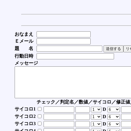
おなまえ
Ｅメール
題 名
行動日時
メッセージ
チェック／判定名／数値／サイコロ／修正値
サイコロ1
D
サイコロ2
D
サイコロ3
D
サイコロ4