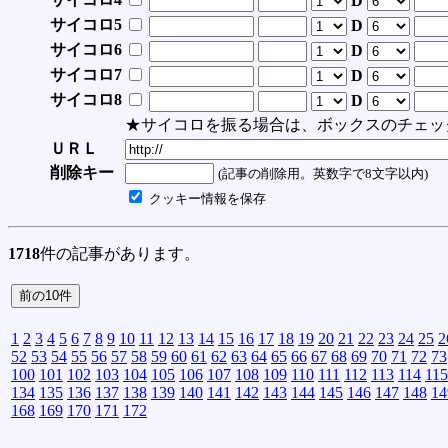
D
サイコロ5
D
サイコロ6
D
サイコロ7
D
サイコロ8
D
★サイコロを振る場合は、ボックスのチェッ
ＵＲＬ
削除キー
(記事の削除用。英数字で8文字以内)
クッキー情報を保存
1718
件の記事があります。
1
2
3
4
5
6
7
8
9
10
11
12
13
14
15
16
17
18
19
20
21
22
23
24
25
2
52
53
54
55
56
57
58
59
60
61
62
63
64
65
66
67
68
69
70
71
72
73
100
101
102
103
104
105
106
107
108
109
110
111
112
113
114
115
134
135
136
137
138
139
140
141
142
143
144
145
146
147
148
14
168
169
170
171
172