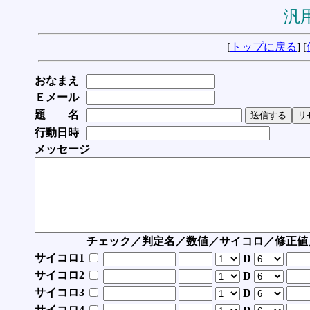
汎用
[
トップに戻る
] [
おなまえ
Ｅメール
題 名
行動日時
メッセージ
チェック／判定名／数値／サイコロ／修正値
サイコロ1
D
サイコロ2
D
サイコロ3
D
サイコロ4