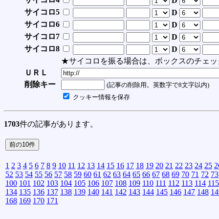
D
サイコロ5
D
サイコロ6
D
サイコロ7
D
サイコロ8
D
★サイコロを振る場合は、ボックスのチェッ
ＵＲＬ
削除キー
(記事の削除用。英数字で8文字以内)
クッキー情報を保存
1703
件の記事があります。
1
2
3
4
5
6
7
8
9
10
11
12
13
14
15
16
17
18
19
20
21
22
23
24
25
2
52
53
54
55
56
57
58
59
60
61
62
63
64
65
66
67
68
69
70
71
72
73
100
101
102
103
104
105
106
107
108
109
110
111
112
113
114
115
134
135
136
137
138
139
140
141
142
143
144
145
146
147
148
14
168
169
170
171