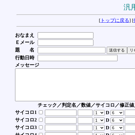
汎用
[
トップに戻る
] [
おなまえ
Ｅメール
題 名
行動日時
メッセージ
チェック／判定名／数値／サイコロ／修正値
サイコロ1
D
サイコロ2
D
サイコロ3
D
サイコロ4