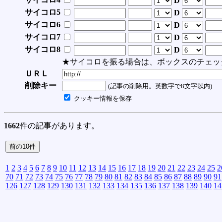
D
サイコロ5
D
サイコロ6
D
サイコロ7
D
サイコロ8
D
★サイコロを振る場合は、ボックスのチェッ
ＵＲＬ
削除キー
(記事の削除用。英数字で8文字以内)
クッキー情報を保存
1662
件の記事があります。
1
2
3
4
5
6
7
8
9
10
11
12
13
14
15
16
17
18
19
20
21
22
23
24
25
2
70
71
72
73
74
75
76
77
78
79
80
81
82
83
84
85
86
87
88
89
90
91
126
127
128
129
130
131
132
133
134
135
136
137
138
139
140
14