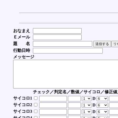
おなまえ
Ｅメール
題 名
行動日時
メッセージ
チェック／判定名／数値／サイコロ／修正値
サイコロ1
D
サイコロ2
D
サイコロ3
D
サイコロ4