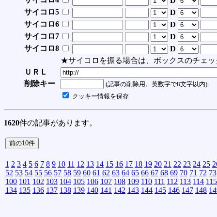
D
サイコロ5
D
サイコロ6
D
サイコロ7
D
サイコロ8
D
★サイコロを振る場合は、ボックスのチェッ
ＵＲＬ
削除キー
(記事の削除用。英数字で8文字以内)
クッキー情報を保存
1620
件の記事があります。
1
2
3
4
5
6
7
8
9
10
11
12
13
14
15
16
17
18
19
20
21
22
23
24
25
2
52
53
54
55
56
57
58
59
60
61
62
63
64
65
66
67
68
69
70
71
72
73
100
101
102
103
104
105
106
107
108
109
110
111
112
113
114
115
134
135
136
137
138
139
140
141
142
143
144
145
146
147
148
14