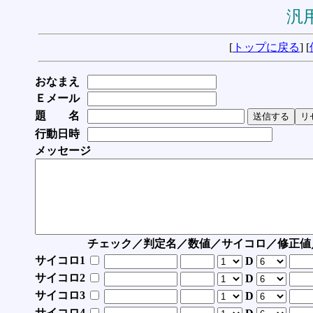
汎用
[
トップに戻る
] [
おなまえ
Ｅメール
題 名
行動日時
メッセージ
チェック／判定名／数値／サイコロ／修正値
サイコロ1
D
サイコロ2
D
サイコロ3
D
サイコロ4