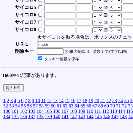
D
サイコロ5
D
サイコロ6
D
サイコロ7
D
サイコロ8
D
★サイコロを振る場合は、ボックスのチェッ
ＵＲＬ
削除キー
(記事の削除用。英数字で8文字以内)
クッキー情報を保存
1660
件の記事があります。
1
2
3
4
5
6
7
8
9
10
11
12
13
14
15
16
17
18
19
20
21
22
23
24
25
2
52
53
54
55
56
57
58
59
60
61
62
63
64
65
66
67
68
69
70
71
72
73
100
101
102
103
104
105
106
107
108
109
110
111
112
113
114
115
134
135
136
137
138
139
140
141
142
143
144
145
146
147
148
14