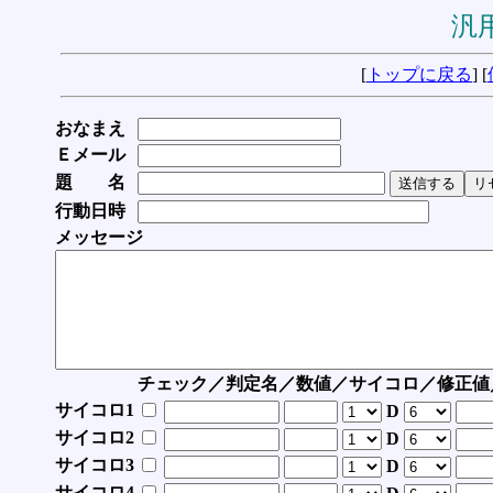
汎用
[
トップに戻る
] [
おなまえ
Ｅメール
題 名
行動日時
メッセージ
チェック／判定名／数値／サイコロ／修正値
サイコロ1
D
サイコロ2
D
サイコロ3
D
サイコロ4