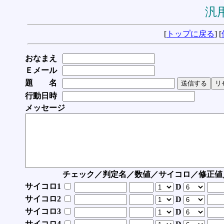
汎用
[
トップに戻る
] [
おなまえ
Ｅメール
題 名
行動日時
メッセージ
チェック／判定名／数値／サイコロ／修正値
サイコロ1
D
サイコロ2
D
サイコロ3
D
サイコロ4