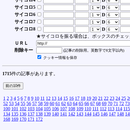
D
サイコロ5
D
サイコロ6
D
サイコロ7
D
サイコロ8
D
★サイコロを振る場合は、ボックスのチェッ
ＵＲＬ
削除キー
(記事の削除用。英数字で8文字以内)
クッキー情報を保存
1715
件の記事があります。
1
2
3
4
5
6
7
8
9
10
11
12
13
14
15
16
17
18
19
20
21
22
23
24
25
2
52
53
54
55
56
57
58
59
60
61
62
63
64
65
66
67
68
69
70
71
72
73
100
101
102
103
104
105
106
107
108
109
110
111
112
113
114
115
134
135
136
137
138
139
140
141
142
143
144
145
146
147
148
14
168
169
170
171
172