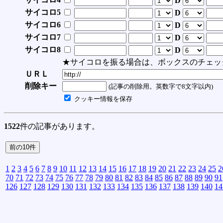
D
サイコロ5
D
サイコロ6
D
サイコロ7
D
サイコロ8
D
★サイコロを振る場合は、ボックスのチェッ
ＵＲＬ
削除キー
(記事の削除用。英数字で8文字以内)
クッキー情報を保存
1522
件の記事があります。
1
2
3
4
5
6
7
8
9
10
11
12
13
14
15
16
17
18
19
20
21
22
23
24
25
2
70
71
72
73
74
75
76
77
78
79
80
81
82
83
84
85
86
87
88
89
90
91
126
127
128
129
130
131
132
133
134
135
136
137
138
139
140
14