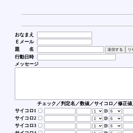
おなまえ
Ｅメール
題 名
行動日時
メッセージ
チェック／判定名／数値／サイコロ／修正値
サイコロ1
D
サイコロ2
D
サイコロ3
D
サイコロ4