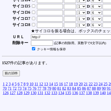
D
サイコロ5
D
サイコロ6
D
サイコロ7
D
サイコロ8
D
★サイコロを振る場合は、ボックスのチェッ
ＵＲＬ
削除キー
(記事の削除用。英数字で8文字以内)
クッキー情報を保存
1527
件の記事があります。
1
2
3
4
5
6
7
8
9
10
11
12
13
14
15
16
17
18
19
20
21
22
23
24
25
2
70
71
72
73
74
75
76
77
78
79
80
81
82
83
84
85
86
87
88
89
90
91
126
127
128
129
130
131
132
133
134
135
136
137
138
139
140
14