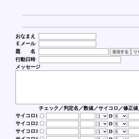
おなまえ
Ｅメール
題 名
行動日時
メッセージ
チェック／判定名／数値／サイコロ／修正値
サイコロ1
D
サイコロ2
D
サイコロ3
D
サイコロ4