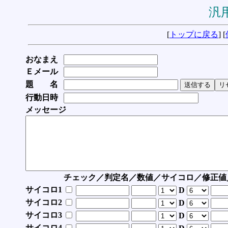
汎用
[
トップに戻る
] [
おなまえ
Ｅメール
題 名
行動日時
メッセージ
チェック／判定名／数値／サイコロ／修正値
サイコロ1
D
サイコロ2
D
サイコロ3
D
サイコロ4