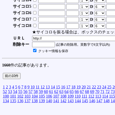
D
サイコロ5
D
サイコロ6
D
サイコロ7
D
サイコロ8
D
★サイコロを振る場合は、ボックスのチェッ
ＵＲＬ
削除キー
(記事の削除用。英数字で8文字以内)
クッキー情報を保存
1660
件の記事があります。
1
2
3
4
5
6
7
8
9
10
11
12
13
14
15
16
17
18
19
20
21
22
23
24
25
2
52
53
54
55
56
57
58
59
60
61
62
63
64
65
66
67
68
69
70
71
72
73
100
101
102
103
104
105
106
107
108
109
110
111
112
113
114
115
134
135
136
137
138
139
140
141
142
143
144
145
146
147
148
14