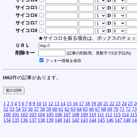
D
サイコロ5
D
サイコロ6
D
サイコロ7
D
サイコロ8
D
★サイコロを振る場合は、ボックスのチェッ
ＵＲＬ
削除キー
(記事の削除用。英数字で8文字以内)
クッキー情報を保存
1662
件の記事があります。
1
2
3
4
5
6
7
8
9
10
11
12
13
14
15
16
17
18
19
20
21
22
23
24
25
2
52
53
54
55
56
57
58
59
60
61
62
63
64
65
66
67
68
69
70
71
72
73
100
101
102
103
104
105
106
107
108
109
110
111
112
113
114
115
134
135
136
137
138
139
140
141
142
143
144
145
146
147
148
14