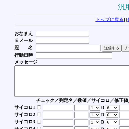
汎用
[
トップに戻る
] [
おなまえ
Ｅメール
題 名
行動日時
メッセージ
チェック／判定名／数値／サイコロ／修正値
サイコロ1
D
サイコロ2
D
サイコロ3
D
サイコロ4