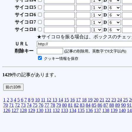
D
サイコロ5
D
サイコロ6
D
サイコロ7
D
サイコロ8
D
★サイコロを振る場合は、ボックスのチェッ
ＵＲＬ
削除キー
(記事の削除用。英数字で8文字以内)
クッキー情報を保存
1429
件の記事があります。
1
2
3
4
5
6
7
8
9
10
11
12
13
14
15
16
17
18
19
20
21
22
23
24
25
2
70
71
72
73
74
75
76
77
78
79
80
81
82
83
84
85
86
87
88
89
90
91
126
127
128
129
130
131
132
133
134
135
136
137
138
139
140
14