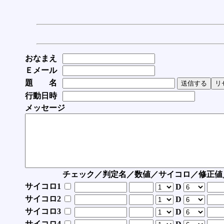
おなまえ
Ｅメール
題 名
行動日時
メッセージ
チェック／判定名／数値／サイコロ／修正値
サイコロ1
D
サイコロ2
D
サイコロ3
D
サイコロ4