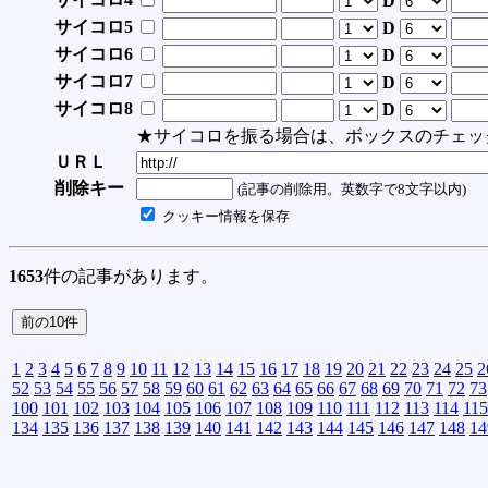
D
サイコロ5
D
サイコロ6
D
サイコロ7
D
サイコロ8
D
★サイコロを振る場合は、ボックスのチェッ
ＵＲＬ
削除キー
(記事の削除用。英数字で8文字以内)
クッキー情報を保存
1653
件の記事があります。
1
2
3
4
5
6
7
8
9
10
11
12
13
14
15
16
17
18
19
20
21
22
23
24
25
2
52
53
54
55
56
57
58
59
60
61
62
63
64
65
66
67
68
69
70
71
72
73
100
101
102
103
104
105
106
107
108
109
110
111
112
113
114
115
134
135
136
137
138
139
140
141
142
143
144
145
146
147
148
14