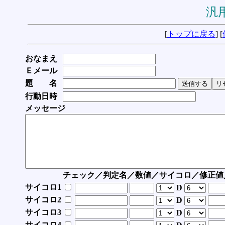
汎用
[
トップに戻る
] [
おなまえ
Ｅメール
題 名
行動日時
メッセージ
チェック／判定名／数値／サイコロ／修正値
サイコロ1
D
サイコロ2
D
サイコロ3
D
サイコロ4