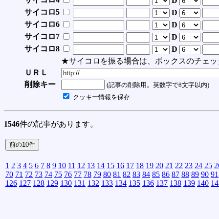
D
サイコロ5
D
サイコロ6
D
サイコロ7
D
サイコロ8
D
★サイコロを振る場合は、ボックスのチェッ
ＵＲＬ
削除キー
(記事の削除用。英数字で8文字以内)
クッキー情報を保存
1546
件の記事があります。
1
2
3
4
5
6
7
8
9
10
11
12
13
14
15
16
17
18
19
20
21
22
23
24
25
2
70
71
72
73
74
75
76
77
78
79
80
81
82
83
84
85
86
87
88
89
90
91
126
127
128
129
130
131
132
133
134
135
136
137
138
139
140
14