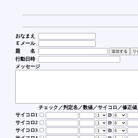
おなまえ
Ｅメール
題 名
行動日時
メッセージ
チェック／判定名／数値／サイコロ／修正値
サイコロ1
D
サイコロ2
D
サイコロ3
D
サイコロ4