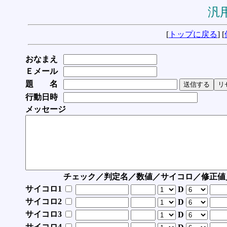
汎用
[
トップに戻る
] [
おなまえ
Ｅメール
題 名
行動日時
メッセージ
チェック／判定名／数値／サイコロ／修正値
サイコロ1
D
サイコロ2
D
サイコロ3
D
サイコロ4