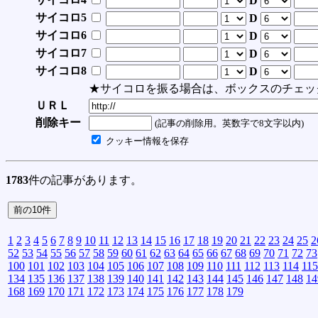
D
サイコロ5
D
サイコロ6
D
サイコロ7
D
サイコロ8
D
★サイコロを振る場合は、ボックスのチェッ
ＵＲＬ
削除キー
(記事の削除用。英数字で8文字以内)
クッキー情報を保存
1783
件の記事があります。
1
2
3
4
5
6
7
8
9
10
11
12
13
14
15
16
17
18
19
20
21
22
23
24
25
2
52
53
54
55
56
57
58
59
60
61
62
63
64
65
66
67
68
69
70
71
72
73
100
101
102
103
104
105
106
107
108
109
110
111
112
113
114
115
134
135
136
137
138
139
140
141
142
143
144
145
146
147
148
14
168
169
170
171
172
173
174
175
176
177
178
179