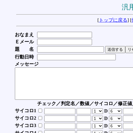
汎用
[
トップに戻る
] [
おなまえ
Ｅメール
題 名
行動日時
メッセージ
チェック／判定名／数値／サイコロ／修正値
サイコロ1
D
サイコロ2
D
サイコロ3
D
サイコロ4