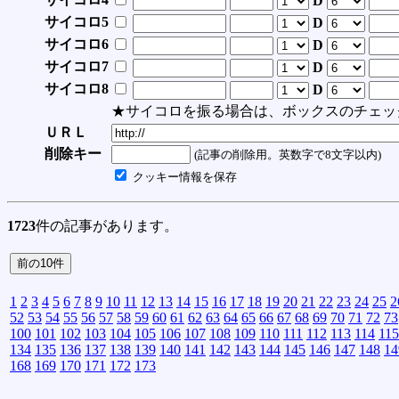
D
サイコロ5
D
サイコロ6
D
サイコロ7
D
サイコロ8
D
★サイコロを振る場合は、ボックスのチェッ
ＵＲＬ
削除キー
(記事の削除用。英数字で8文字以内)
クッキー情報を保存
1723
件の記事があります。
1
2
3
4
5
6
7
8
9
10
11
12
13
14
15
16
17
18
19
20
21
22
23
24
25
2
52
53
54
55
56
57
58
59
60
61
62
63
64
65
66
67
68
69
70
71
72
73
100
101
102
103
104
105
106
107
108
109
110
111
112
113
114
115
134
135
136
137
138
139
140
141
142
143
144
145
146
147
148
14
168
169
170
171
172
173